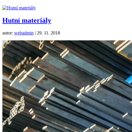
Hutní materiály
autor:
webadmin
|
29. 11. 2018