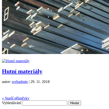
Hutní materiály
autor:
webadmin
|
29. 11. 2018
« Starší příspěvky
Vyhledávání